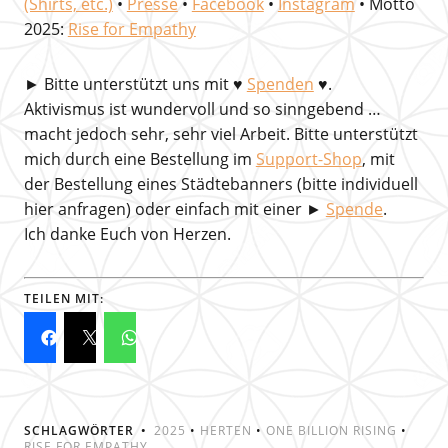
(Shirts, etc.)
•
Presse
•
Facebook
•
Instagram
• Motto
2025:
Rise for Empathy
►
Bitte unterstützt uns mit
♥
Spenden
♥.
Aktivismus ist wundervoll und so sinngebend …
macht jedoch sehr, sehr viel Arbeit. Bitte unterstützt
mich durch eine Bestellung im
Support-Shop
, mit
der Bestellung eines Städtebanners (bitte individuell
hier anfragen) oder einfach mit einer ►
Spende
.
Ich danke Euch von Herzen.
TEILEN MIT:
SCHLAGWÖRTER
2025
•
HERTEN
•
ONE BILLION RISING
•
RISE FOR EMPATHY