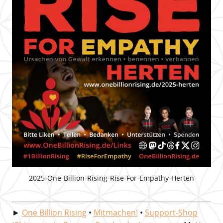
2025-One-Billion-Rising-Rise-For-Empathy-Herten
►
One Billion Rising
•
Mitmachen!
•
Support-Shop