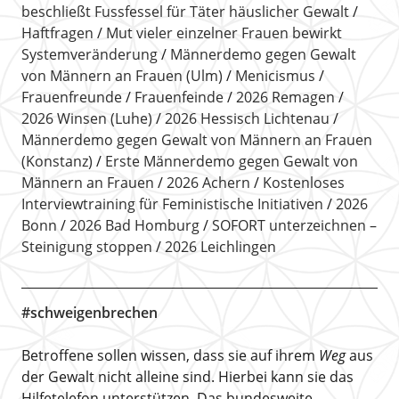
beschließt Fussfessel für Täter häuslicher Gewalt
Haftfragen
Mut vieler einzelner Frauen bewirkt
Systemveränderung
Männerdemo gegen Gewalt
von Männern an Frauen (Ulm)
Menicismus
Frauenfreunde
Frauenfeinde
2026 Remagen
2026 Winsen (Luhe)
2026 Hessisch Lichtenau
Männerdemo gegen Gewalt von Männern an Frauen
(Konstanz)
Erste Männerdemo gegen Gewalt von
Männern an Frauen
2026 Achern
Kostenloses
Interviewtraining für Feministische Initiativen
2026
Bonn
2026 Bad Homburg
SOFORT unterzeichnen –
Steinigung stoppen
2026 Leichlingen
#schweigenbrechen
Betroffene sollen wissen, dass sie auf ihrem
Weg
aus
der Gewalt nicht alleine sind. Hierbei kann sie das
Hilfetelefon unterstützen. Das bundesweite