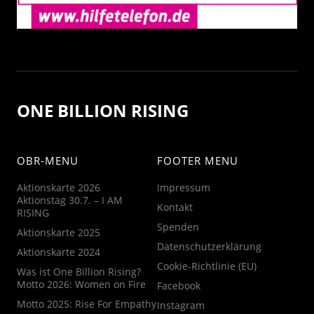
ONE BILLION RISING
OBR-MENU
FOOTER MENU
Aktionskarte 2026
Impressum
Aktionstag 30.7. – I AM
Kontakt
RISING
Spenden
Aktionskarte 2025
Datenschutzerklärung
Aktionskarte 2024
Cookie-Richtlinie (EU)
Was ist One Billion Rising?
Motto 2026: Women on Fire
Facebook
Motto 2025: Rise For Empathy
Instagram