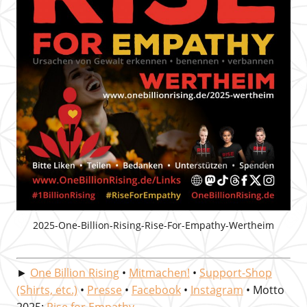
2025-One-Billion-Rising-Rise-For-Empathy-Wertheim
►
One Billion Rising
•
Mitmachen!
•
Support-Shop
(Shirts, etc.)
•
Presse
•
Facebook
•
Instagram
• Motto
2025:
Rise for Empathy