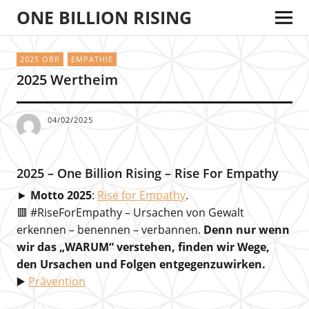
ONE BILLION RISING
2025 OBR
EMPATHIE
2025 Wertheim
04/02/2025
2025 – One Billion Rising – Rise For Empathy
►
Motto 2025
:
Rise for Empathy
.
🟥 #RiseForEmpathy – Ursachen von Gewalt
erkennen – benennen – verbannen.
Denn nur wenn
wir das „WARUM“ verstehen, finden wir Wege,
den Ursachen und Folgen entgegenzuwirken.
▶️
Prävention