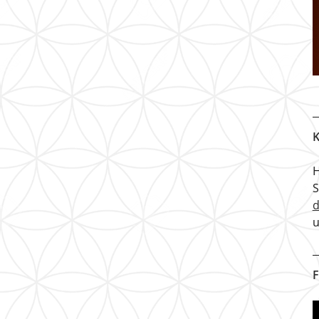
K
H
u
F