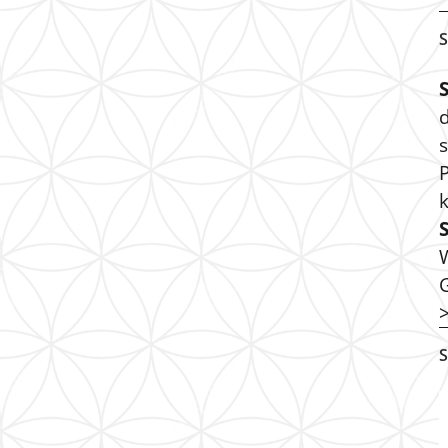
S
s
P
S