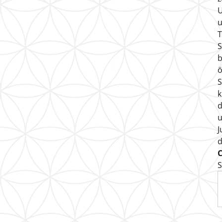
U
u
T
S
b
ö
S
k
d
u
J
S