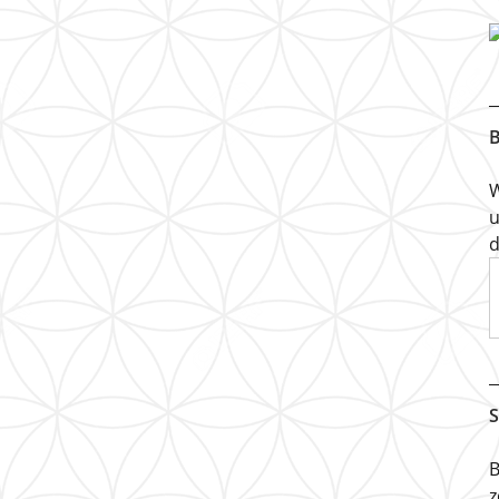
B
W
u
d
S
B
z