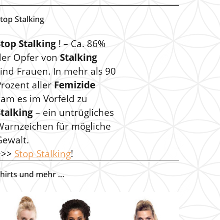
top Stalking
Stop Stalking
! – Ca. 86%
der Opfer von
Stalking
ind Frauen. In mehr als 90
rozent aller
Femizide
kam es im Vorfeld zu
Stalking
– ein untrügliches
Warnzeichen für mögliche
Gewalt.
>>>
Stop Stalking
!
hirts und mehr …