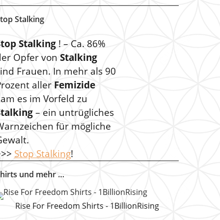
top Stalking
Stop Stalking
! – Ca. 86%
der Opfer von
Stalking
ind Frauen. In mehr als 90
rozent aller
Femizide
kam es im Vorfeld zu
Stalking
– ein untrügliches
Warnzeichen für mögliche
Gewalt.
>>>
Stop Stalking
!
hirts und mehr …
Rise For Freedom Shirts - 1BillionRising