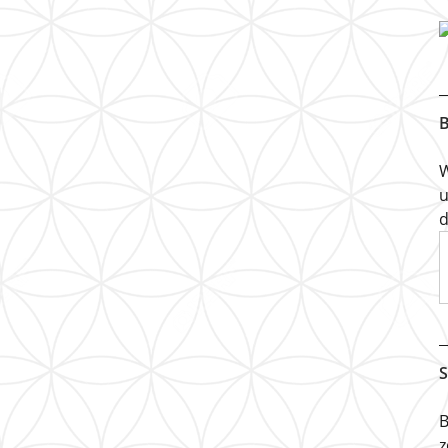
B
W
u
d
S
B
z