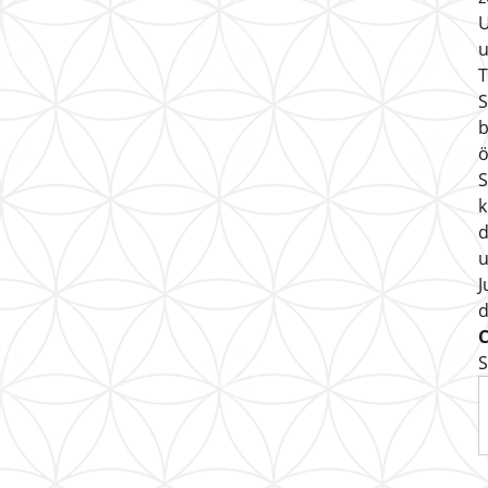
U
u
T
S
b
ö
S
k
d
u
J
S