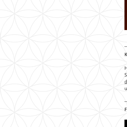
K
H
u
F