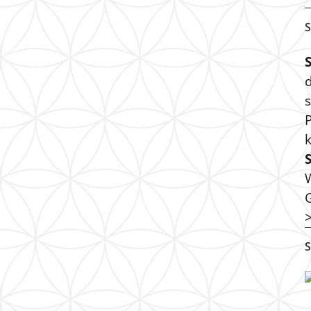
S
s
P
S