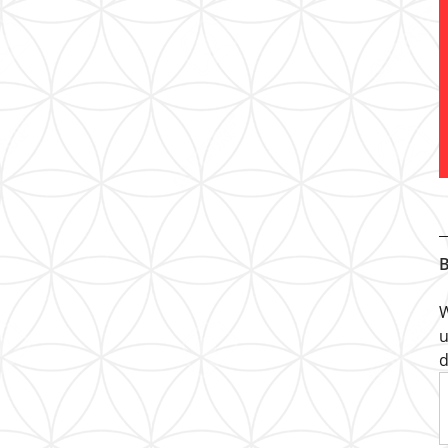
B
W
u
d