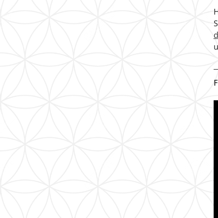
H
u
F