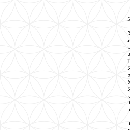
S
B
z
U
u
T
S
b
ö
S
k
d
u
J