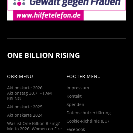
ONE BILLION RISING
OBR-MENU
FOOTER MENU
Aktionskarte 2026
Impressum
Aktionstag 30.7. – I AM
Kontakt
RISING
Spenden
Aktionskarte 2025
Datenschutzerklärung
Aktionskarte 2024
Cookie-Richtlinie (EU)
Was ist One Billion Rising?
Motto 2026: Women on Fire
Facebook