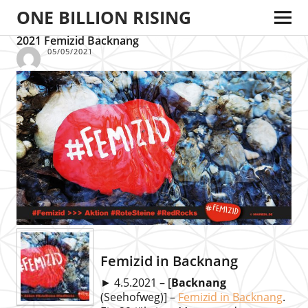
ONE BILLION RISING
2021 Femizid Backnang
05/05/2021
Femizid in Backnang
► 4.5.2021 – [
Backnang
(Seehofweg)] –
Femizid in Backnang
.