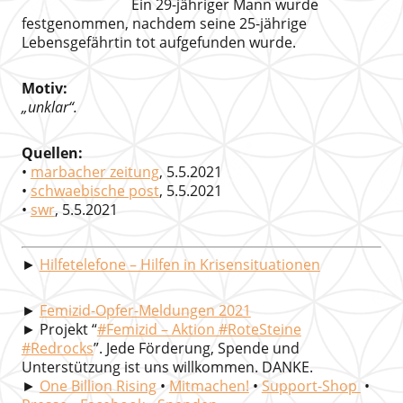
Ein 29-jähriger Mann wurde
festgenommen, nachdem seine 25-jährige
Lebensgefährtin tot aufgefunden wurde.
Motiv:
„unklar“.
Quellen:
•
marbacher zeitung
, 5.5.2021
•
schwaebische post
, 5.5.2021
•
swr
, 5.5.2021
►
Hilfetelefone – Hilfen in Krisensituationen
►
Femizid-Opfer-Meldungen 2021
► Projekt “
#Femizid – Aktion #RoteSteine
#Redrocks
”. Jede Förderung, Spende und
Unterstützung ist uns willkommen. DANKE.
►
One Billion Rising
•
Mitmachen!
•
Support-Shop
•