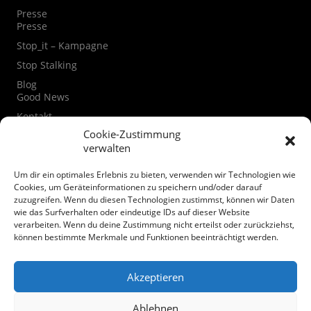
Presse
Presse
Stop_it – Kampagne
Stop Stalking
Blog
Good News
Kontakt
Kontaktformular
Cookie-Zustimmung
verwalten
Instagram
Facebook
Um dir ein optimales Erlebnis zu bieten, verwenden wir Technologien wie
Datenschutzerklärung
Cookies, um Geräteinformationen zu speichern und/oder darauf
zuzugreifen. Wenn du diesen Technologien zustimmst, können wir Daten
Cookie-Richtlinie (EU)
wie das Surfverhalten oder eindeutige IDs auf dieser Website
verarbeiten. Wenn du deine Zustimmung nicht erteilst oder zurückziehst,
Spenden
können bestimmte Merkmale und Funktionen beeinträchtigt werden.
Akzeptieren
Ablehnen
© Mairiedl.de