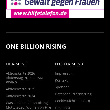
ONE BILLION RISING
OBR-MENU
FOOTER MENU
Aktionskarte 2026
Impressum
Aktionstag 30.7. – I AM
Kontakt
RISING
Spenden
Aktionskarte 2025
Datenschutzerklärung
Aktionskarte 2024
Cookie-Richtlinie (EU)
Was ist One Billion Rising?
Motto 2026: Women on Fire
Facebook