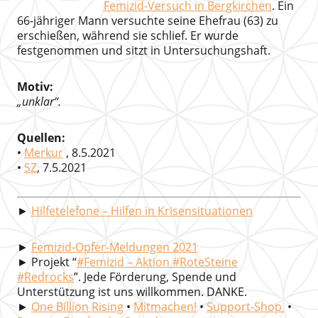
Femizid-Versuch in Bergkirchen
. Ein
66-jähriger Mann versuchte seine Ehefrau (63) zu
erschießen, während sie schlief. Er wurde
festgenommen und sitzt in Untersuchungshaft.
Motiv:
„unklar“.
Quellen:
•
Merkur
, 8.5.2021
•
SZ
, 7.5.2021
►
Hilfetelefone – Hilfen in Krisensituationen
►
Femizid-Opfer-Meldungen 2021
► Projekt “
#Femizid – Aktion #RoteSteine
#Redrocks
”. Jede Förderung, Spende und
Unterstützung ist uns willkommen. DANKE.
►
One Billion Rising
•
Mitmachen!
•
Support-Shop
•