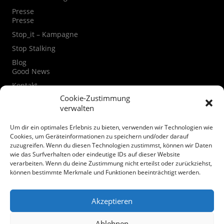
Presse
Presse
Stop_it – Kampagne
Stop Stalking
Blog
Good News
Kontakt
Kontaktformular
Cookie-Zustimmung
verwalten
Instagram
Facebook
Um dir ein optimales Erlebnis zu bieten, verwenden wir Technologien wie
Datenschutzerklärung
Cookies, um Geräteinformationen zu speichern und/oder darauf
zuzugreifen. Wenn du diesen Technologien zustimmst, können wir Daten
Cookie-Richtlinie (EU)
wie das Surfverhalten oder eindeutige IDs auf dieser Website
verarbeiten. Wenn du deine Zustimmung nicht erteilst oder zurückziehst,
Spenden
können bestimmte Merkmale und Funktionen beeinträchtigt werden.
Akzeptieren
Ablehnen
© Mairiedl.de