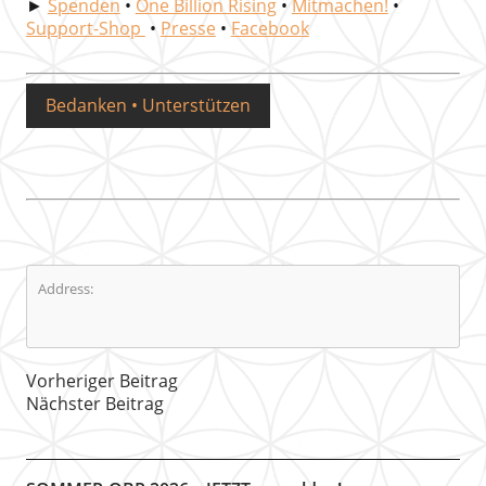
►
Spenden
•
One Billion Rising
•
Mitmachen!
•
Support-Shop
•
Presse
•
Facebook
Bedanken • Unterstützen
Address:
Vorheriger Beitrag
Nächster Beitrag