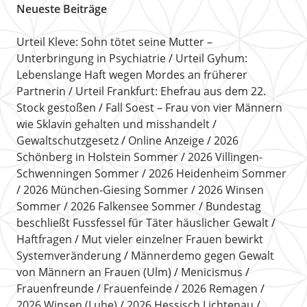
Neueste Beiträge
Urteil Kleve: Sohn tötet seine Mutter –
Unterbringung in Psychiatrie
Urteil Gyhum:
Lebenslange Haft wegen Mordes an früherer
Partnerin
Urteil Frankfurt: Ehefrau aus dem 22.
Stock gestoßen
Fall Soest – Frau von vier Männern
wie Sklavin gehalten und misshandelt
Gewaltschutzgesetz
Online Anzeige
2026
Schönberg in Holstein Sommer
2026 Villingen-
Schwenningen Sommer
2026 Heidenheim Sommer
2026 München-Giesing Sommer
2026 Winsen
Sommer
2026 Falkensee Sommer
Bundestag
beschließt Fussfessel für Täter häuslicher Gewalt
Haftfragen
Mut vieler einzelner Frauen bewirkt
Systemveränderung
Männerdemo gegen Gewalt
von Männern an Frauen (Ulm)
Menicismus
Frauenfreunde
Frauenfeinde
2026 Remagen
2026 Winsen (Luhe)
2026 Hessisch Lichtenau