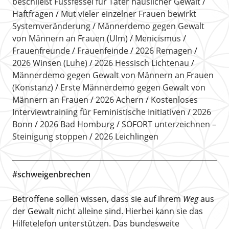
beschließt Fussfessel für Täter häuslicher Gewalt
Haftfragen
Mut vieler einzelner Frauen bewirkt
Systemveränderung
Männerdemo gegen Gewalt
von Männern an Frauen (Ulm)
Menicismus
Frauenfreunde
Frauenfeinde
2026 Remagen
2026 Winsen (Luhe)
2026 Hessisch Lichtenau
Männerdemo gegen Gewalt von Männern an Frauen
(Konstanz)
Erste Männerdemo gegen Gewalt von
Männern an Frauen
2026 Achern
Kostenloses
Interviewtraining für Feministische Initiativen
2026
Bonn
2026 Bad Homburg
SOFORT unterzeichnen –
Steinigung stoppen
2026 Leichlingen
#schweigenbrechen
Betroffene sollen wissen, dass sie auf ihrem
Weg
aus
der Gewalt nicht alleine sind. Hierbei kann sie das
Hilfetelefon unterstützen. Das bundesweite