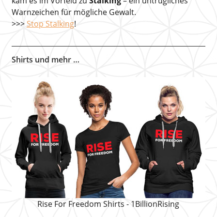
kam es im Vorfeld zu
Stalking
– ein untrügliches
Warnzeichen für mögliche Gewalt.
>>>
Stop Stalking
!
Shirts und mehr …
Rise For Freedom Shirts - 1BillionRising