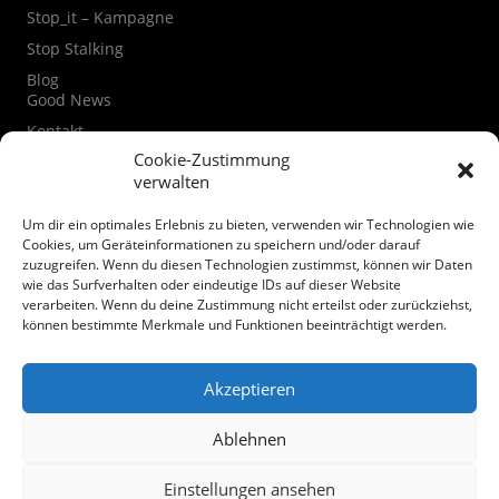
Stop_it – Kampagne
Stop Stalking
Blog
Good News
Kontakt
Kontaktformular
Cookie-Zustimmung
verwalten
Instagram
Facebook
Um dir ein optimales Erlebnis zu bieten, verwenden wir Technologien wie
Datenschutzerklärung
Cookies, um Geräteinformationen zu speichern und/oder darauf
zuzugreifen. Wenn du diesen Technologien zustimmst, können wir Daten
Cookie-Richtlinie (EU)
wie das Surfverhalten oder eindeutige IDs auf dieser Website
verarbeiten. Wenn du deine Zustimmung nicht erteilst oder zurückziehst,
Spenden
können bestimmte Merkmale und Funktionen beeinträchtigt werden.
Akzeptieren
Ablehnen
© Mairiedl.de
Einstellungen ansehen