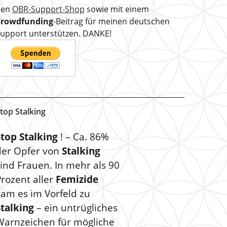
den
OBR-Support-Shop
sowie mit einem
Crowdfunding
-Beitrag für meinen deutschen
upport unterstützen. DANKE!
top Stalking
Stop Stalking
! – Ca. 86%
der Opfer von
Stalking
ind Frauen. In mehr als 90
rozent aller
Femizide
kam es im Vorfeld zu
Stalking
– ein untrügliches
Warnzeichen für mögliche