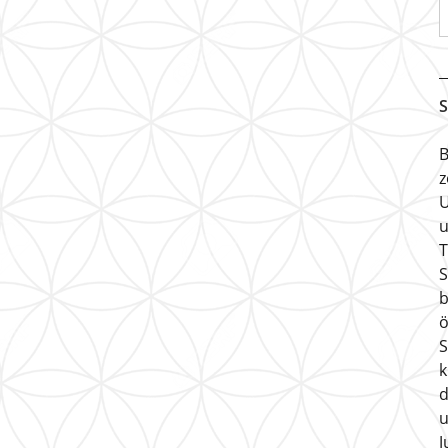
S
B
z
U
u
T
S
b
ö
S
k
d
u
J