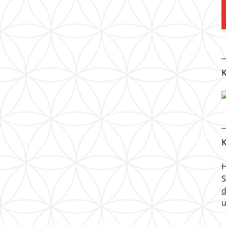
K
K
H
u