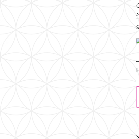
S
H
S