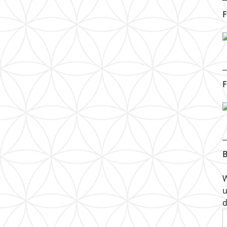
F
F
B
W
u
d