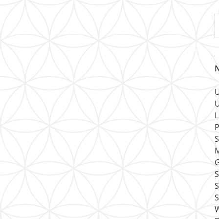
N
U
U
L
P
S
M
G
S