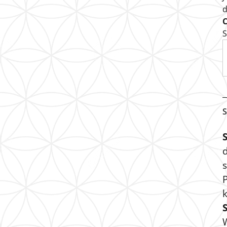
S
S
s
P