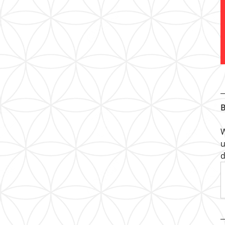
B
W
u
d