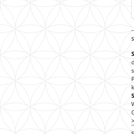
S
s
P
S