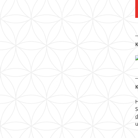
K
K
H
u