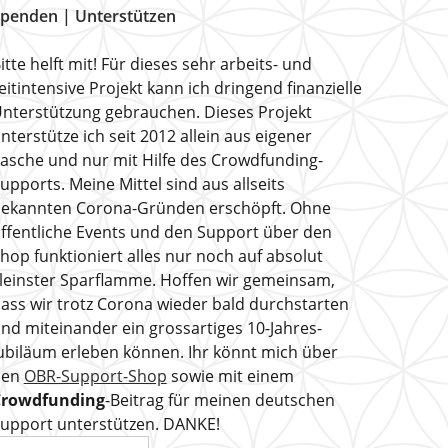
penden | Unterstützen
itte helft mit! Für dieses sehr arbeits- und
eitintensive Projekt kann ich dringend finanzielle
nterstützung gebrauchen. Dieses Projekt
nterstütze ich seit 2012 allein aus eigener
asche und nur mit Hilfe des Crowdfunding-
upports. Meine Mittel sind aus allseits
ekannten Corona-Gründen erschöpft. Ohne
ffentliche Events und den Support über den
hop funktioniert alles nur noch auf absolut
leinster Sparflamme. Hoffen wir gemeinsam,
ass wir trotz Corona wieder bald durchstarten
nd miteinander ein grossartiges 10-Jahres-
ubiläum erleben können. Ihr könnt mich über
den
OBR-Support-Shop
sowie mit einem
Crowdfunding
-Beitrag für meinen deutschen
upport unterstützen. DANKE!