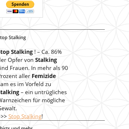
top Stalking
Stop Stalking
! – Ca. 86%
der Opfer von
Stalking
ind Frauen. In mehr als 90
rozent aller
Femizide
kam es im Vorfeld zu
Stalking
– ein untrügliches
Warnzeichen für mögliche
Gewalt.
>>>
Stop Stalking
!
hirts und mehr …