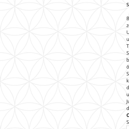
S
B
z
U
u
T
S
b
ö
S
k
d
u
J
S