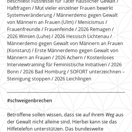
beschließt Fussfessel für Täter häuslicher Gewalt
Haftfragen
Mut vieler einzelner Frauen bewirkt
Systemveränderung
Männerdemo gegen Gewalt
von Männern an Frauen (Ulm)
Menicismus
Frauenfreunde
Frauenfeinde
2026 Remagen
2026 Winsen (Luhe)
2026 Hessisch Lichtenau
Männerdemo gegen Gewalt von Männern an Frauen
(Konstanz)
Erste Männerdemo gegen Gewalt von
Männern an Frauen
2026 Achern
Kostenloses
Interviewtraining für Feministische Initiativen
2026
Bonn
2026 Bad Homburg
SOFORT unterzeichnen –
Steinigung stoppen
2026 Leichlingen
#schweigenbrechen
Betroffene sollen wissen, dass sie auf ihrem
Weg
aus
der Gewalt nicht alleine sind. Hierbei kann sie das
Hilfetelefon unterstützen. Das bundesweite