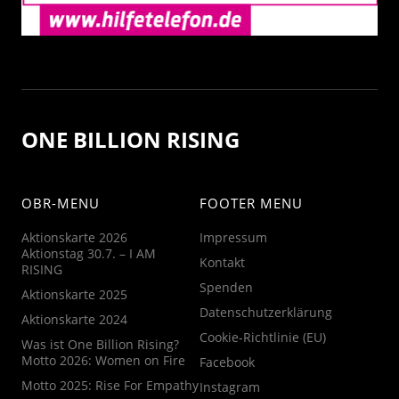
ONE BILLION RISING
OBR-MENU
FOOTER MENU
Aktionskarte 2026
Impressum
Aktionstag 30.7. – I AM
Kontakt
RISING
Spenden
Aktionskarte 2025
Datenschutzerklärung
Aktionskarte 2024
Cookie-Richtlinie (EU)
Was ist One Billion Rising?
Motto 2026: Women on Fire
Facebook
Motto 2025: Rise For Empathy
Instagram