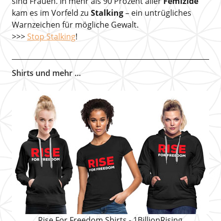
sind Frauen. In mehr als 90 Prozent aller
Femizide
kam es im Vorfeld zu
Stalking
– ein untrügliches
Warnzeichen für mögliche Gewalt.
>>>
Stop Stalking
!
Shirts und mehr …
Rise For Freedom Shirts - 1BillionRising