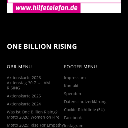
ONE BILLION RISING
OBR-MENU
FOOTER MENU
Aktionskarte 2026
Impressum
Aktionstag 30.7. – I AM
Kontakt
RISING
Spenden
Aktionskarte 2025
Datenschutzerklärung
Aktionskarte 2024
Cookie-Richtlinie (EU)
Was ist One Billion Rising?
Motto 2026: Women on Fire
Facebook
Motto 2025: Rise For Empathy
Instagram