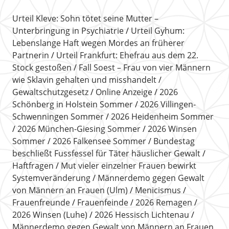
Urteil Kleve: Sohn tötet seine Mutter –
Unterbringung in Psychiatrie
Urteil Gyhum:
Lebenslange Haft wegen Mordes an früherer
Partnerin
Urteil Frankfurt: Ehefrau aus dem 22.
Stock gestoßen
Fall Soest – Frau von vier Männern
wie Sklavin gehalten und misshandelt
Gewaltschutzgesetz
Online Anzeige
2026
Schönberg in Holstein Sommer
2026 Villingen-
Schwenningen Sommer
2026 Heidenheim Sommer
2026 München-Giesing Sommer
2026 Winsen
Sommer
2026 Falkensee Sommer
Bundestag
beschließt Fussfessel für Täter häuslicher Gewalt
Haftfragen
Mut vieler einzelner Frauen bewirkt
Systemveränderung
Männerdemo gegen Gewalt
von Männern an Frauen (Ulm)
Menicismus
Frauenfreunde
Frauenfeinde
2026 Remagen
2026 Winsen (Luhe)
2026 Hessisch Lichtenau
Männerdemo gegen Gewalt von Männern an Frauen