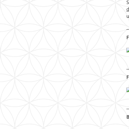
u
F
F
B