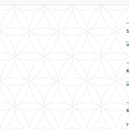
S
K
K
H