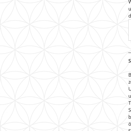
W
u
d
S
B
z
U
u
T
S
b
ö