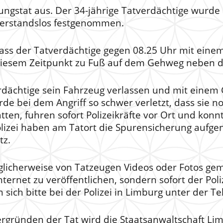
ehungstat aus. Der 34-jährige Tatverdächtige wurd
iderstandslos festgenommen.
ass der Tatverdächtige gegen 08.25 Uhr mit einem
u diesem Zeitpunkt zu Fuß auf dem Gehweg neben 
rdächtige sein Fahrzeug verlassen und mit einem
de bei dem Angriff so schwer verletzt, dass sie 
atten, fuhren sofort Polizeikräfte vor Ort und kon
polizei haben am Tatort die Spurensicherung a
tz.
möglicherweise von Tatzeugen Videos oder Fotos 
ternet zu veröffentlichen, sondern sofort der Poli
ich bitte bei der Polizei in Limburg unter der T
ergründen der Tat wird die Staatsanwaltschaft Li