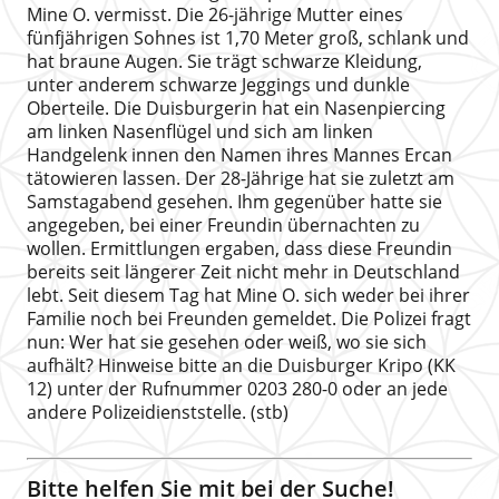
Mine O. vermisst. Die 26-jährige Mutter eines
fünfjährigen Sohnes ist 1,70 Meter groß, schlank und
hat braune Augen. Sie trägt schwarze Kleidung,
unter anderem schwarze Jeggings und dunkle
Oberteile. Die Duisburgerin hat ein Nasenpiercing
am linken Nasenflügel und sich am linken
Handgelenk innen den Namen ihres Mannes Ercan
tätowieren lassen. Der 28-Jährige hat sie zuletzt am
Samstagabend gesehen. Ihm gegenüber hatte sie
angegeben, bei einer Freundin übernachten zu
wollen. Ermittlungen ergaben, dass diese Freundin
bereits seit längerer Zeit nicht mehr in Deutschland
lebt. Seit diesem Tag hat Mine O. sich weder bei ihrer
Familie noch bei Freunden gemeldet. Die Polizei fragt
nun: Wer hat sie gesehen oder weiß, wo sie sich
aufhält? Hinweise bitte an die Duisburger Kripo (KK
12) unter der Rufnummer 0203 280-0 oder an jede
andere Polizeidienststelle. (stb)
Bitte helfen Sie mit bei der Suche!