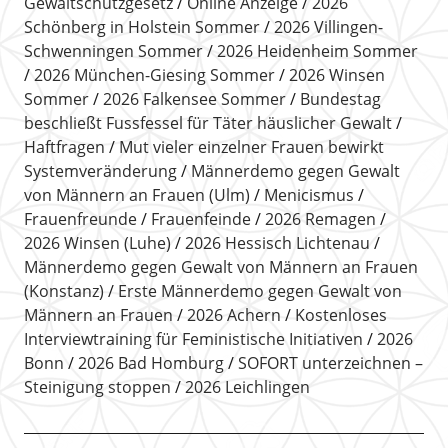
Gewaltschutzgesetz
Online Anzeige
2026
Schönberg in Holstein Sommer
2026 Villingen-
Schwenningen Sommer
2026 Heidenheim Sommer
2026 München-Giesing Sommer
2026 Winsen
Sommer
2026 Falkensee Sommer
Bundestag
beschließt Fussfessel für Täter häuslicher Gewalt
Haftfragen
Mut vieler einzelner Frauen bewirkt
Systemveränderung
Männerdemo gegen Gewalt
von Männern an Frauen (Ulm)
Menicismus
Frauenfreunde
Frauenfeinde
2026 Remagen
2026 Winsen (Luhe)
2026 Hessisch Lichtenau
Männerdemo gegen Gewalt von Männern an Frauen
(Konstanz)
Erste Männerdemo gegen Gewalt von
Männern an Frauen
2026 Achern
Kostenloses
Interviewtraining für Feministische Initiativen
2026
Bonn
2026 Bad Homburg
SOFORT unterzeichnen –
Steinigung stoppen
2026 Leichlingen