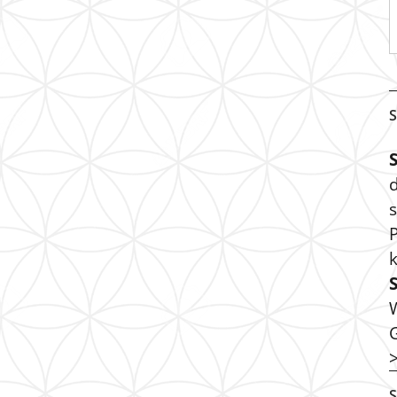
S
s
P
S