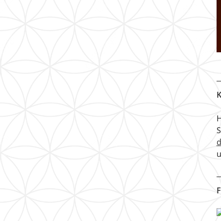
K
H
u
F