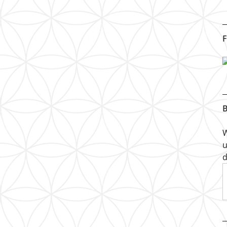
F
B
W
u
d