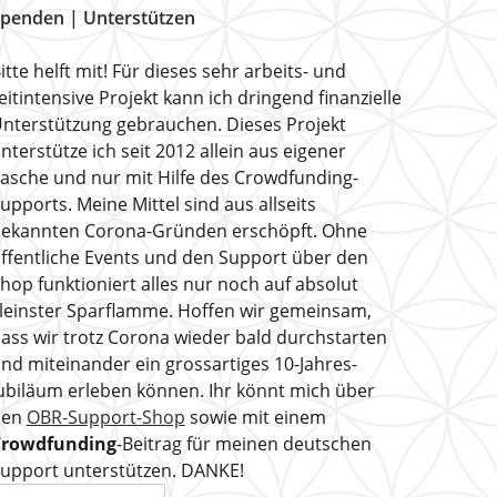
penden | Unterstützen
itte helft mit! Für dieses sehr arbeits- und
eitintensive Projekt kann ich dringend finanzielle
nterstützung gebrauchen. Dieses Projekt
nterstütze ich seit 2012 allein aus eigener
asche und nur mit Hilfe des Crowdfunding-
upports. Meine Mittel sind aus allseits
ekannten Corona-Gründen erschöpft. Ohne
ffentliche Events und den Support über den
hop funktioniert alles nur noch auf absolut
leinster Sparflamme. Hoffen wir gemeinsam,
ass wir trotz Corona wieder bald durchstarten
nd miteinander ein grossartiges 10-Jahres-
ubiläum erleben können. Ihr könnt mich über
den
OBR-Support-Shop
sowie mit einem
Crowdfunding
-Beitrag für meinen deutschen
upport unterstützen. DANKE!