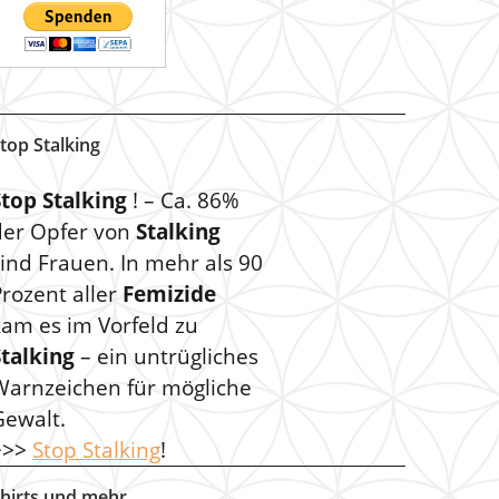
top Stalking
Stop Stalking
! – Ca. 86%
der Opfer von
Stalking
ind Frauen. In mehr als 90
rozent aller
Femizide
kam es im Vorfeld zu
Stalking
– ein untrügliches
Warnzeichen für mögliche
Gewalt.
>>>
Stop Stalking
!
hirts und mehr …