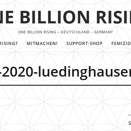
E BILLION RIS
ONE BILLION RISING – DEUTSCHLAND – GERMANY
RISING?
MITMACHEN!
SUPPORT-SHOP
FEMIZID
g-2020-luedinghause
S