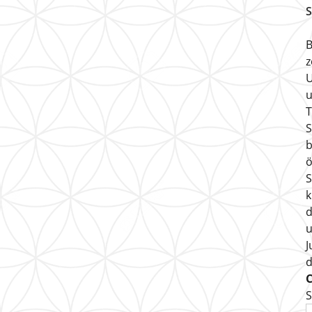
S
B
z
U
u
T
S
b
ö
S
k
d
u
J
S