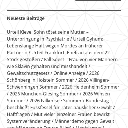
Neueste Beiträge
Urteil Kleve: Sohn tötet seine Mutter –
Unterbringung in Psychiatrie
Urteil Gyhum:
Lebenslange Haft wegen Mordes an früherer
Partnerin
Urteil Frankfurt: Ehefrau aus dem 22.
Stock gestoßen
Fall Soest – Frau von vier Männern
wie Sklavin gehalten und misshandelt
Gewaltschutzgesetz
Online Anzeige
2026
Schönberg in Holstein Sommer
2026 Villingen-
Schwenningen Sommer
2026 Heidenheim Sommer
2026 München-Giesing Sommer
2026 Winsen
Sommer
2026 Falkensee Sommer
Bundestag
beschließt Fussfessel für Täter häuslicher Gewalt
Haftfragen
Mut vieler einzelner Frauen bewirkt
Systemveränderung
Männerdemo gegen Gewalt
von Männern an Frauen (Ulm)
Menicismus