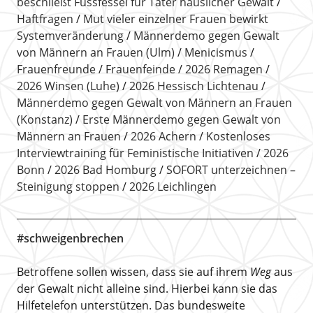
beschließt Fussfessel für Täter häuslicher Gewalt
Haftfragen
Mut vieler einzelner Frauen bewirkt
Systemveränderung
Männerdemo gegen Gewalt
von Männern an Frauen (Ulm)
Menicismus
Frauenfreunde
Frauenfeinde
2026 Remagen
2026 Winsen (Luhe)
2026 Hessisch Lichtenau
Männerdemo gegen Gewalt von Männern an Frauen
(Konstanz)
Erste Männerdemo gegen Gewalt von
Männern an Frauen
2026 Achern
Kostenloses
Interviewtraining für Feministische Initiativen
2026
Bonn
2026 Bad Homburg
SOFORT unterzeichnen –
Steinigung stoppen
2026 Leichlingen
#schweigenbrechen
Betroffene sollen wissen, dass sie auf ihrem
Weg
aus
der Gewalt nicht alleine sind. Hierbei kann sie das
Hilfetelefon unterstützen. Das bundesweite