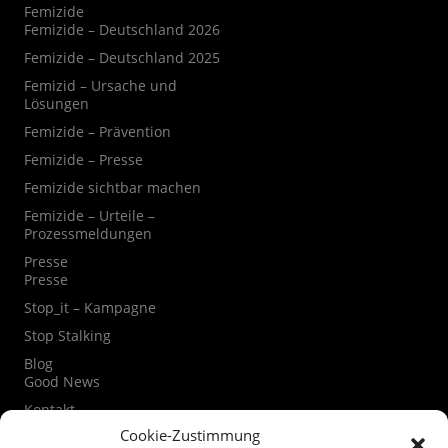
Femizide
Femizide – Deutschland 2026
Femizide – Deutschland 2025
Femizid – Ursache und
Lösungen
Femizide – Prävention
Femizide – Presse
Femizide sichtbar machen
Femizide – Urteile –
Prozessmeldungen
Presse
Presse
Stop_it – Kampagne
Stop Stalking
Blog
Good News
Kontakt
Kontaktformular
Cookie-Zustimmung