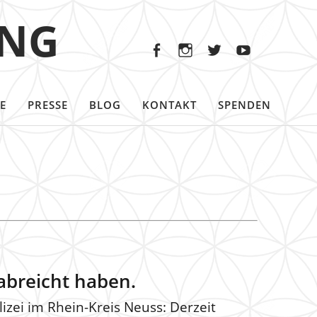
Facebook
Instagram
Twitter
Youtu
ING
Facebook
Instagram
Twitter
Youtube
E
PRESSE
BLOG
KONTAKT
SPENDEN
rabreicht haben.
zei im Rhein-Kreis Neuss: Derzeit