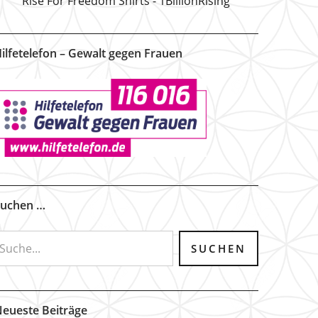
Rise For Freedom Shirts - 1BillionRising
ilfetelefon – Gewalt gegen Frauen
uchen …
eueste Beiträge