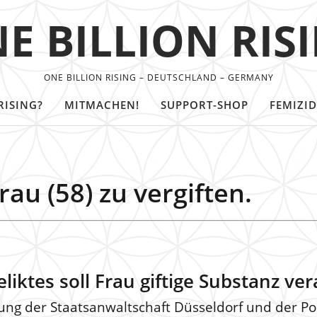
E BILLION RIS
ONE BILLION RISING – DEUTSCHLAND – GERMANY
RISING?
MITMACHEN!
SUPPORT-SHOP
FEMIZID
au (58) zu vergiften.
iktes soll Frau giftige Substanz ve
g der Staatsanwaltschaft Düsseldorf und der Poli