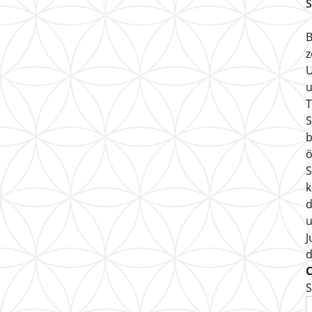
S
B
z
U
u
T
S
b
ö
S
k
d
u
J
S