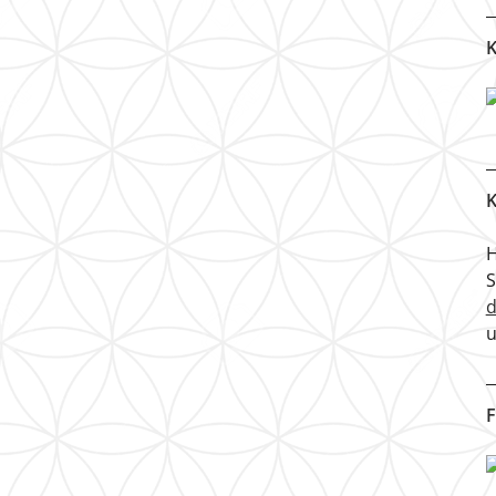
K
K
H
u
F