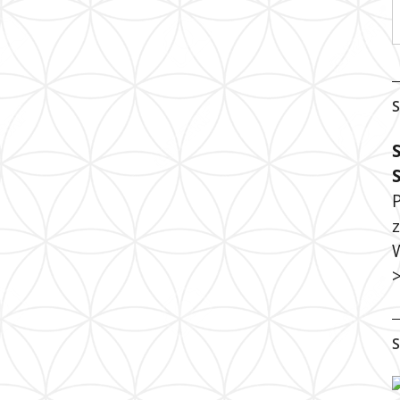
S
P
S