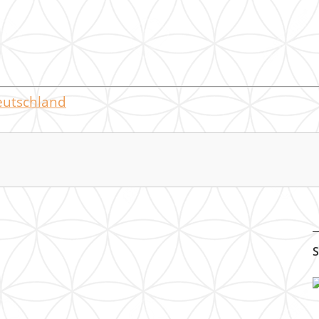
eutschland
S