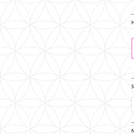
H
S
N