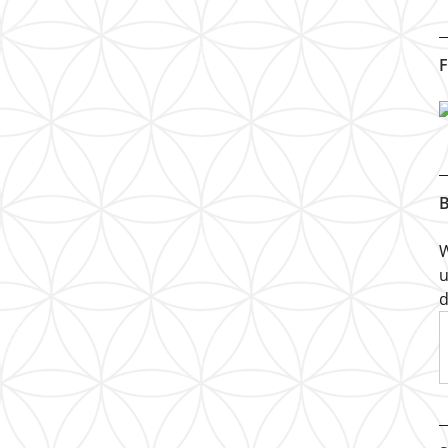
F
B
W
u
d