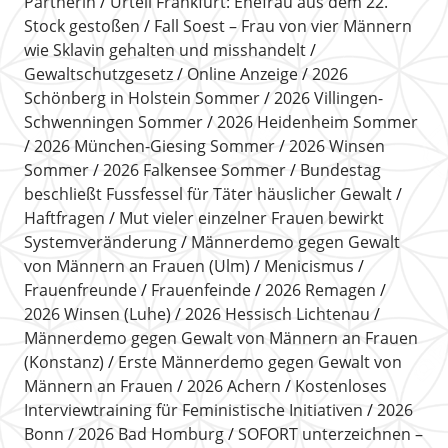
Partnerin
Urteil Frankfurt: Ehefrau aus dem 22.
Stock gestoßen
Fall Soest – Frau von vier Männern
wie Sklavin gehalten und misshandelt
Gewaltschutzgesetz
Online Anzeige
2026
Schönberg in Holstein Sommer
2026 Villingen-
Schwenningen Sommer
2026 Heidenheim Sommer
2026 München-Giesing Sommer
2026 Winsen
Sommer
2026 Falkensee Sommer
Bundestag
beschließt Fussfessel für Täter häuslicher Gewalt
Haftfragen
Mut vieler einzelner Frauen bewirkt
Systemveränderung
Männerdemo gegen Gewalt
von Männern an Frauen (Ulm)
Menicismus
Frauenfreunde
Frauenfeinde
2026 Remagen
2026 Winsen (Luhe)
2026 Hessisch Lichtenau
Männerdemo gegen Gewalt von Männern an Frauen
(Konstanz)
Erste Männerdemo gegen Gewalt von
Männern an Frauen
2026 Achern
Kostenloses
Interviewtraining für Feministische Initiativen
2026
Bonn
2026 Bad Homburg
SOFORT unterzeichnen –