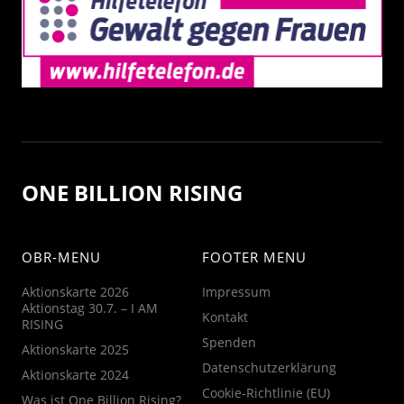
ONE BILLION RISING
OBR-MENU
FOOTER MENU
Aktionskarte 2026
Impressum
Aktionstag 30.7. – I AM
Kontakt
RISING
Spenden
Aktionskarte 2025
Datenschutzerklärung
Aktionskarte 2024
Cookie-Richtlinie (EU)
Was ist One Billion Rising?