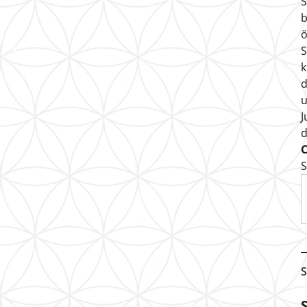
S
b
ö
S
k
d
u
J
S
S