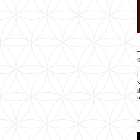
K
H
u
F