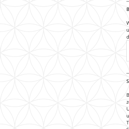
B
W
u
d
S
B
z
U
u
T