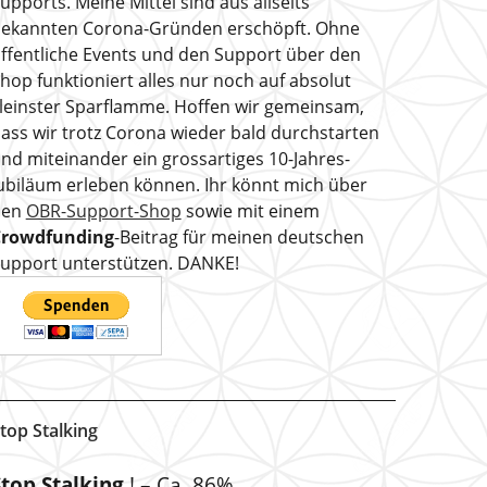
upports. Meine Mittel sind aus allseits
ekannten Corona-Gründen erschöpft. Ohne
ffentliche Events und den Support über den
hop funktioniert alles nur noch auf absolut
leinster Sparflamme. Hoffen wir gemeinsam,
ass wir trotz Corona wieder bald durchstarten
nd miteinander ein grossartiges 10-Jahres-
ubiläum erleben können. Ihr könnt mich über
den
OBR-Support-Shop
sowie mit einem
Crowdfunding
-Beitrag für meinen deutschen
upport unterstützen. DANKE!
top Stalking
Stop Stalking
! – Ca. 86%