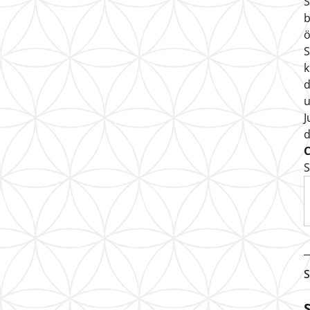
S
b
ö
S
k
d
u
J
S
S