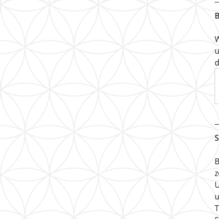
B
W
u
d
S
B
z
U
u
T