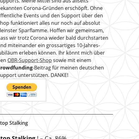
upports. Meine Mittel sind aus allseits
ekannten Corona-Gründen erschöpft. Ohne
ffentliche Events und den Support über den
hop funktioniert alles nur noch auf absolut
leinster Sparflamme. Hoffen wir gemeinsam,
ass wir trotz Corona wieder bald durchstarten
nd miteinander ein grossartiges 10-Jahres-
ubiläum erleben können. Ihr könnt mich über
den
OBR-Support-Shop
sowie mit einem
Crowdfunding
-Beitrag für meinen deutschen
upport unterstützen. DANKE!
top Stalking
Stop Stalking
! – Ca. 86%