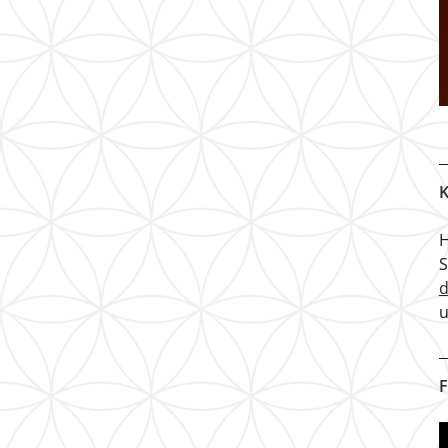
K
H
u
F