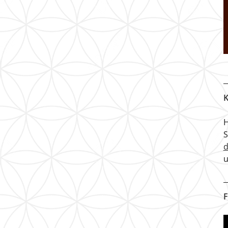
K
H
u
F