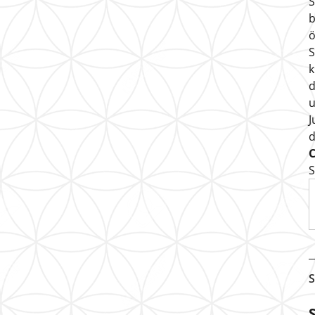
S
b
ö
S
k
d
u
J
S
S