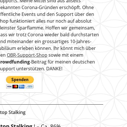
upports. Meine Mittel sind aus allseits
ekannten Corona-Gründen erschöpft. Ohne
ffentliche Events und den Support über den
hop funktioniert alles nur noch auf absolut
leinster Sparflamme. Hoffen wir gemeinsam,
ass wir trotz Corona wieder bald durchstarten
nd miteinander ein grossartiges 10-Jahres-
ubiläum erleben können. Ihr könnt mich über
den
OBR-Support-Shop
sowie mit einem
Crowdfunding
-Beitrag für meinen deutschen
upport unterstützen. DANKE!
top Stalking
Stop Stalking
! – Ca. 86%