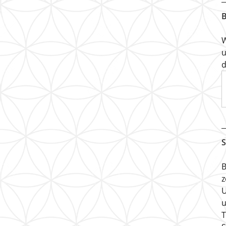
B
W
u
d
S
B
z
U
u
T