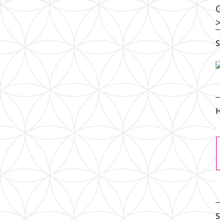
S
H
S