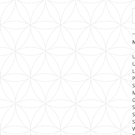
N
U
U
L
P
S
M
G
S