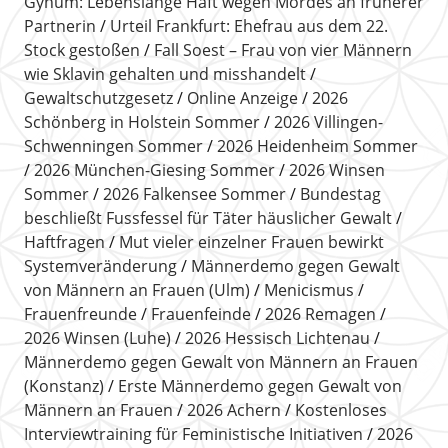
Gyhum: Lebenslange Haft wegen Mordes an früherer
Partnerin
Urteil Frankfurt: Ehefrau aus dem 22.
Stock gestoßen
Fall Soest – Frau von vier Männern
wie Sklavin gehalten und misshandelt
Gewaltschutzgesetz
Online Anzeige
2026
Schönberg in Holstein Sommer
2026 Villingen-
Schwenningen Sommer
2026 Heidenheim Sommer
2026 München-Giesing Sommer
2026 Winsen
Sommer
2026 Falkensee Sommer
Bundestag
beschließt Fussfessel für Täter häuslicher Gewalt
Haftfragen
Mut vieler einzelner Frauen bewirkt
Systemveränderung
Männerdemo gegen Gewalt
von Männern an Frauen (Ulm)
Menicismus
Frauenfreunde
Frauenfeinde
2026 Remagen
2026 Winsen (Luhe)
2026 Hessisch Lichtenau
Männerdemo gegen Gewalt von Männern an Frauen
(Konstanz)
Erste Männerdemo gegen Gewalt von
Männern an Frauen
2026 Achern
Kostenloses
Interviewtraining für Feministische Initiativen
2026