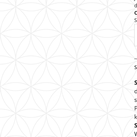
S
S
s
P