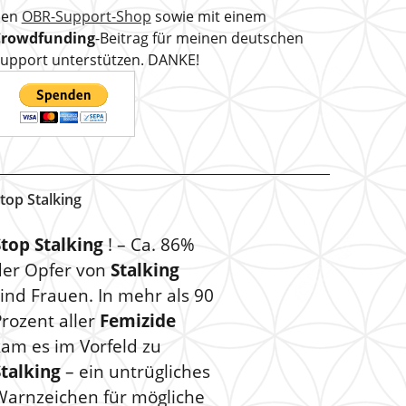
den
OBR-Support-Shop
sowie mit einem
Crowdfunding
-Beitrag für meinen deutschen
upport unterstützen. DANKE!
top Stalking
Stop Stalking
! – Ca. 86%
der Opfer von
Stalking
ind Frauen. In mehr als 90
rozent aller
Femizide
kam es im Vorfeld zu
Stalking
– ein untrügliches
Warnzeichen für mögliche