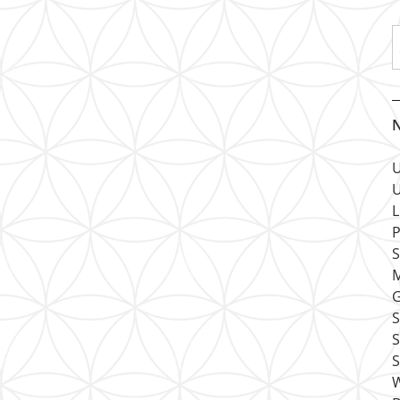
N
U
U
L
P
S
M
G
S