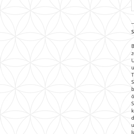
S
B
z
U
u
T
S
b
ö
S
k
d
u
J