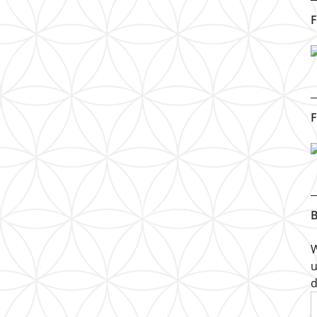
F
F
B
W
u
d