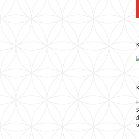
K
K
H
u