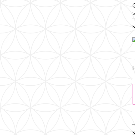
S
H
S