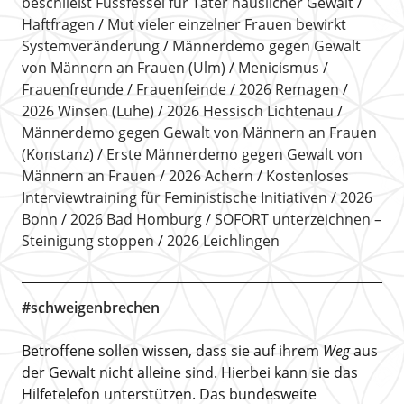
beschließt Fussfessel für Täter häuslicher Gewalt
Haftfragen
Mut vieler einzelner Frauen bewirkt
Systemveränderung
Männerdemo gegen Gewalt
von Männern an Frauen (Ulm)
Menicismus
Frauenfreunde
Frauenfeinde
2026 Remagen
2026 Winsen (Luhe)
2026 Hessisch Lichtenau
Männerdemo gegen Gewalt von Männern an Frauen
(Konstanz)
Erste Männerdemo gegen Gewalt von
Männern an Frauen
2026 Achern
Kostenloses
Interviewtraining für Feministische Initiativen
2026
Bonn
2026 Bad Homburg
SOFORT unterzeichnen –
Steinigung stoppen
2026 Leichlingen
#schweigenbrechen
Betroffene sollen wissen, dass sie auf ihrem
Weg
aus
der Gewalt nicht alleine sind. Hierbei kann sie das
Hilfetelefon unterstützen. Das bundesweite