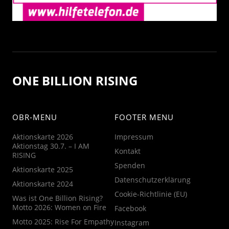
ONE BILLION RISING
OBR-MENU
FOOTER MENU
Aktionskarte 2026
Impressum
Aktionstag 30.7. – I AM
Kontakt
RISING
Spenden
Aktionskarte 2025
Datenschutzerklärung
Aktionskarte 2024
Cookie-Richtlinie (EU)
Was ist One Billion Rising?
Motto 2026: Women on Fire
Facebook
Motto 2025: Rise For Empathy
Instagram