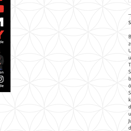
S
B
z
U
u
T
S
b
ö
S
k
d
u
J