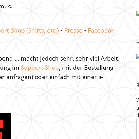
mus.
ort-Shop (Shirts, etc.)
•
Presse
•
Facebook
F
.
bend … macht jedoch sehr, sehr viel Arbeit.
llung im
Support-Shop
, mit der Bestellung
ier anfragen) oder einfach mit einer ►
B
W
u
d