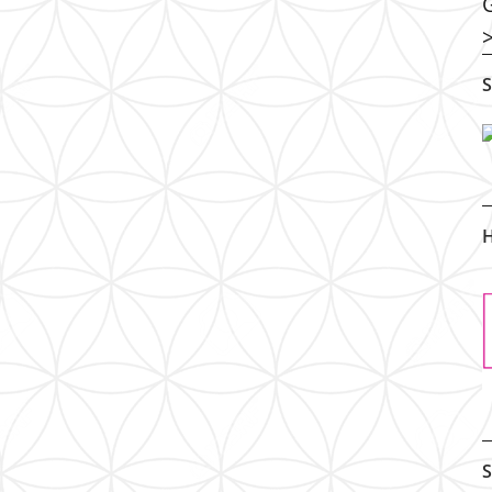
S
H
S