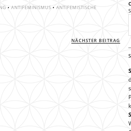
UNG
•
ANTIFEMINISMUS
•
ANTIFEMISTISCHE
S
NÄCHSTER BEITRAG
S
s
P