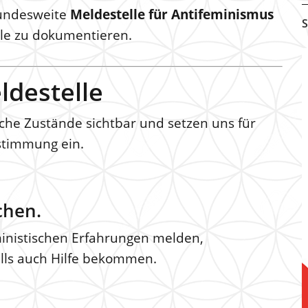
bundesweite
Meldestelle für Antifeminismus
S
älle zu dokumentieren.
ldestelle
sche Zustände sichtbar und setzen uns für
stimmung ein.
chen.
ministischen Erfahrungen melden,
lls auch Hilfe bekommen.