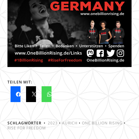
TEILEN MIT:
SCHLAGWÖRTER
2023
•
AURICH
•
ONE BILLION RISING
•
RISE FOR FREEDOM