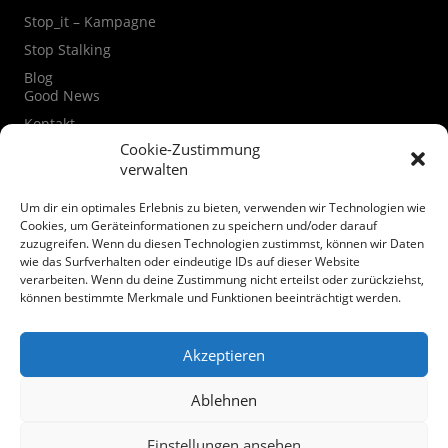
Stop_it – Kampagne
Stop Stalking
Blog
Good News
Kontakt
Kontaktformular
Cookie-Zustimmung
verwalten
Instagram
Facebook
Um dir ein optimales Erlebnis zu bieten, verwenden wir Technologien wie
Datenschutzerklärung
Cookies, um Geräteinformationen zu speichern und/oder darauf
zuzugreifen. Wenn du diesen Technologien zustimmst, können wir Daten
Cookie-Richtlinie (EU)
wie das Surfverhalten oder eindeutige IDs auf dieser Website
verarbeiten. Wenn du deine Zustimmung nicht erteilst oder zurückziehst,
Spenden
können bestimmte Merkmale und Funktionen beeinträchtigt werden.
Akzeptieren
Ablehnen
© Mairiedl.de
Einstellungen ansehen