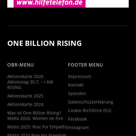
ONE BILLION RISING
OBR-MENU
FOOTER MENU
Aktionskarte 2026
Impressum
Aktionstag 30.7. – I AM
Kontakt
RISING
Spenden
Aktionskarte 2025
Datenschutzerklärung
Aktionskarte 2024
Cookie-Richtlinie (EU)
Was ist One Billion Rising?
Motto 2026: Women on Fire
Facebook
Motto 2025: Rise For Empathy
Instagram
Motto 2024 Rise For Freedom