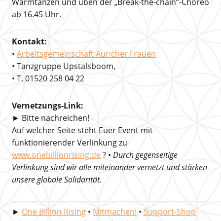
Warmtanzen und üben der „Break-the-chain“-Choreo
ab 16.45 Uhr.
Kontakt:
•
Arbeitsgemeinschaft Auricher Frauen
• Tanzgruppe Upstalsboom,
• T. 01520 258 04 22
Vernetzungs-Link:
► Bitte nachreichen!
Auf welcher Seite steht Euer Event mit
funktionierender Verlinkung zu
www.onebillionrising.de
? •
Durch gegenseitige
Verlinkung sind wir alle miteinander vernetzt und stärken
unsere globale Solidarität.
►
One Billion Rising
•
Mitmachen!
•
Support-Shop