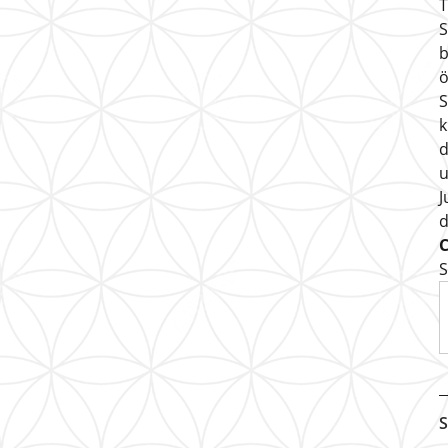
T
S
b
ö
S
k
d
u
J
S
S