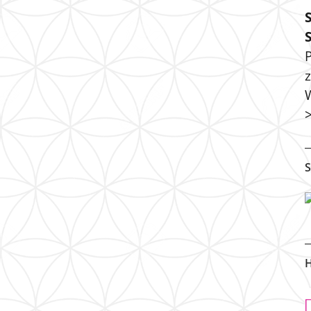
P
S
H