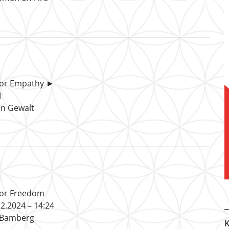
e For Empathy ►

on Gewalt
 For Freedom
2.2024 – 14:24
n Bamberg
K