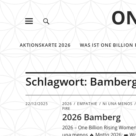
ON
AKTIONSKARTE 2026
WAS IST ONE BILLION 
Schlagwort:
Bamber
22/12/2025
2026
EMPATHIE
NI UNA MENOS
FIRE
2026 Bamberg
2026 – One Billion Rising Women 
una menos 🔥 Motto 2026: ➡️ W