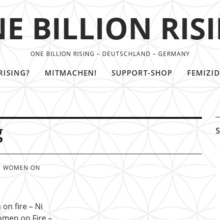
E BILLION RIS
ONE BILLION RISING – DEUTSCHLAND – GERMANY
RISING?
MITMACHEN!
SUPPORT-SHOP
FEMIZID
g
S
WOMEN ON
on fire – Ni
omen on Fire –