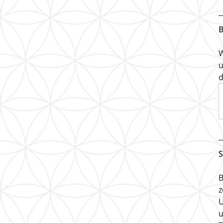
B
W
u
d
S
B
z
U
u