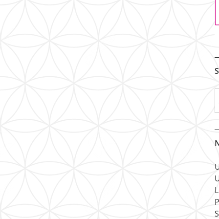
S
N
U
U
L
P
S