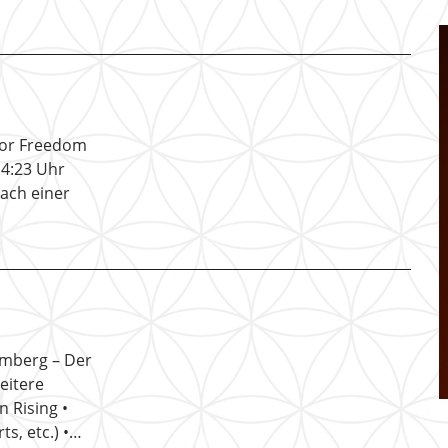
 For Freedom
14:23 Uhr
ach einer
amberg – Der
eitere
n Rising •
s, etc.) •…