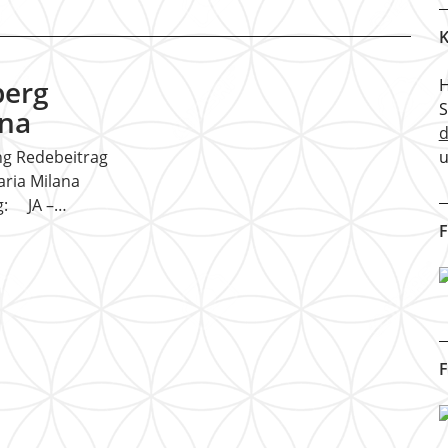
K
berg
H
ana
u
ng Redebeitrag
ria Milana
rg: JA –…
F
F