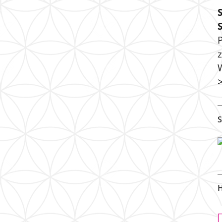
P
S
H