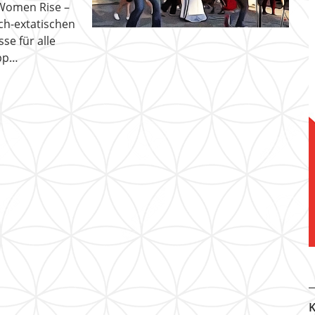
Women Rise –
ch-extatischen
se für alle
ipp…
K