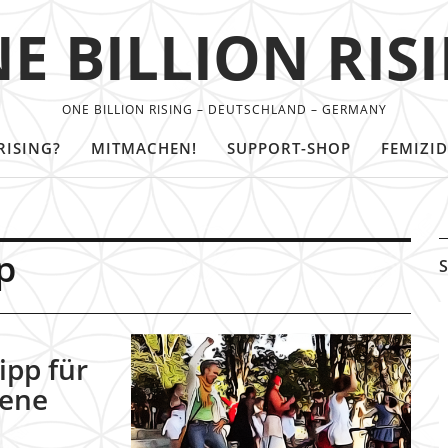
E BILLION RIS
ONE BILLION RISING – DEUTSCHLAND – GERMANY
RISING?
MITMACHEN!
SUPPORT-SHOP
FEMIZID
p
S
ipp für
sene