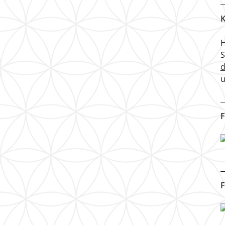
K
H
u
F
F