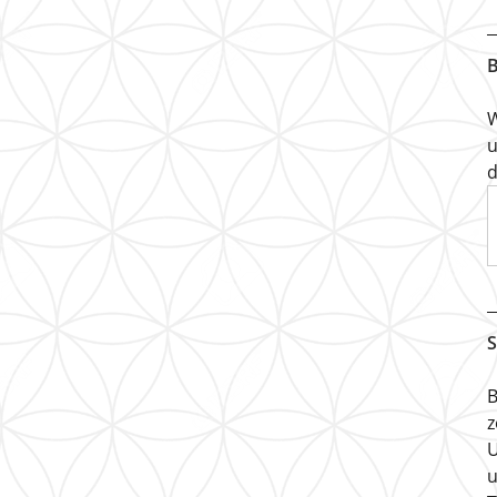
B
W
u
d
S
B
z
U
u