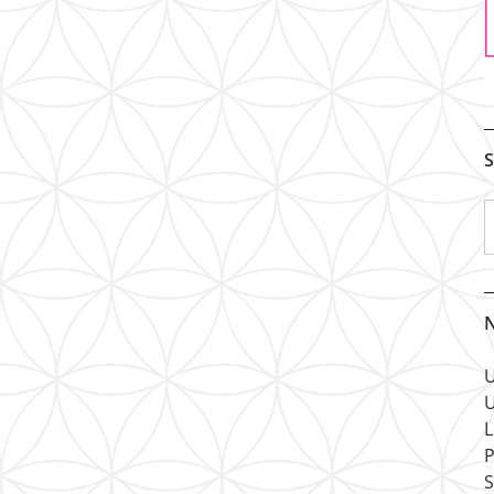
S
N
U
U
L
P
S