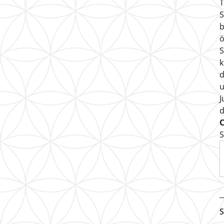
T
S
b
ö
S
k
d
u
J
S
S