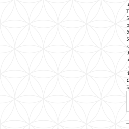
u
T
S
b
ö
S
k
d
u
J
S