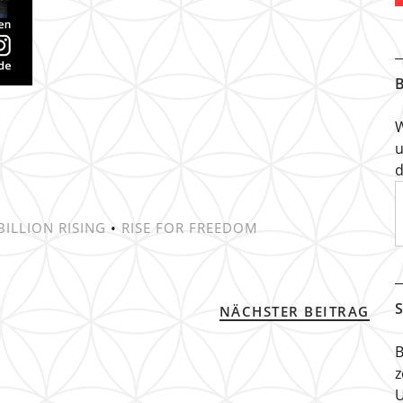
B
W
u
d
BILLION RISING
•
RISE FOR FREEDOM
S
NÄCHSTER BEITRAG
B
z
U