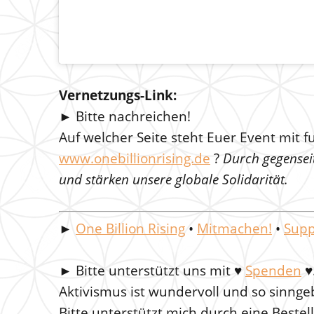
Vernetzungs-Link:
► Bitte nachreichen!
Auf welcher Seite steht Euer Event mit 
www.onebillionrising.de
?
Durch gegenseit
und stärken unsere globale Solidarität.
►
One Billion Rising
•
Mitmachen!
•
Supp
►
Bitte unterstützt uns mit
♥
Spenden
♥
Aktivismus ist wundervoll und so sinnge
Bitte unterstützt mich durch eine Beste