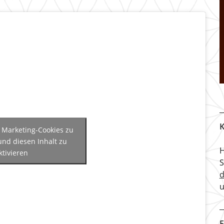
K
m Marketing-Cookies zu
und diesen Inhalt zu
H
ktivieren
u
F