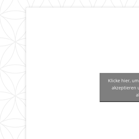
Klicke hier, u
akzeptieren 
a