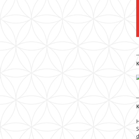
K
K
H