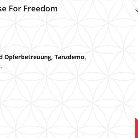
ise For Freedom
S
und Opferbetreuung, Tanzdemo,
.