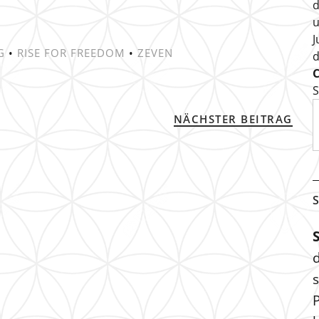
d
u
J
G
•
RISE FOR FREEDOM
•
ZEVEN
S
NÄCHSTER BEITRAG
S
s
P