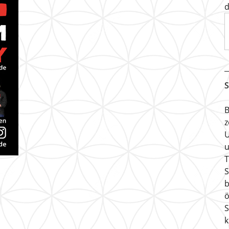
d
S
B
z
U
u
T
S
b
ö
S
k