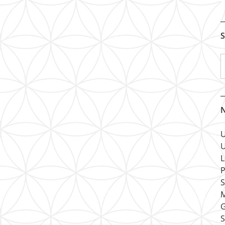
S
N
U
U
L
P
S
M
G
S