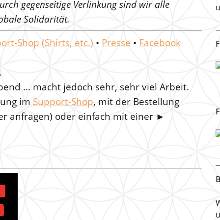
urch gegenseitige Verlinkung sind wir alle
u
bale Solidarität.
ort-Shop (Shirts, etc.)
•
Presse
•
Facebook
F
.
bend … macht jedoch sehr, sehr viel Arbeit.
llung im
Support-Shop
, mit der Bestellung
F
ier anfragen) oder einfach mit einer ►
B
W
u