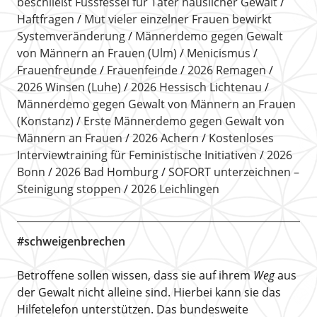
beschließt Fussfessel für Täter häuslicher Gewalt
Haftfragen
Mut vieler einzelner Frauen bewirkt
Systemveränderung
Männerdemo gegen Gewalt
von Männern an Frauen (Ulm)
Menicismus
Frauenfreunde
Frauenfeinde
2026 Remagen
2026 Winsen (Luhe)
2026 Hessisch Lichtenau
Männerdemo gegen Gewalt von Männern an Frauen
(Konstanz)
Erste Männerdemo gegen Gewalt von
Männern an Frauen
2026 Achern
Kostenloses
Interviewtraining für Feministische Initiativen
2026
Bonn
2026 Bad Homburg
SOFORT unterzeichnen –
Steinigung stoppen
2026 Leichlingen
#schweigenbrechen
Betroffene sollen wissen, dass sie auf ihrem
Weg
aus
der Gewalt nicht alleine sind. Hierbei kann sie das
Hilfetelefon unterstützen. Das bundesweite