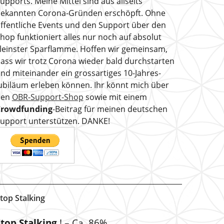
upports. Meine Mittel sind aus allseits
ekannten Corona-Gründen erschöpft. Ohne
ffentliche Events und den Support über den
hop funktioniert alles nur noch auf absolut
leinster Sparflamme. Hoffen wir gemeinsam,
ass wir trotz Corona wieder bald durchstarten
nd miteinander ein grossartiges 10-Jahres-
ubiläum erleben können. Ihr könnt mich über
den
OBR-Support-Shop
sowie mit einem
Crowdfunding
-Beitrag für meinen deutschen
upport unterstützen. DANKE!
top Stalking
Stop Stalking
! – Ca. 86%