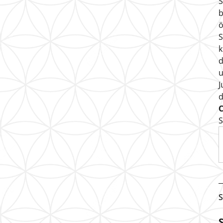
S
b
ö
S
k
d
u
J
S
S