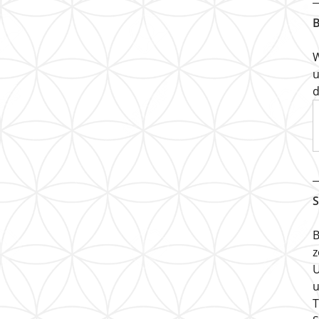
B
W
u
d
S
B
z
U
u
T