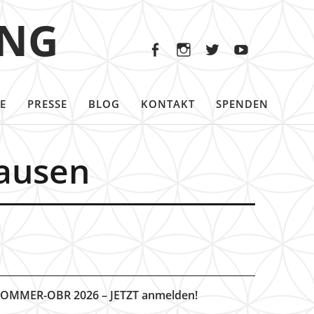
Facebook
Instagram
Twitter
Youtu
ING
Facebook
Instagram
Twitter
Youtube
E
PRESSE
BLOG
KONTAKT
SPENDEN
hausen
OMMER-OBR 2026 – JETZT anmelden!