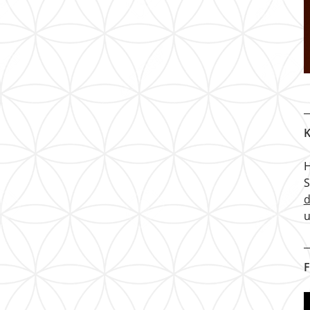
K
H
u
F