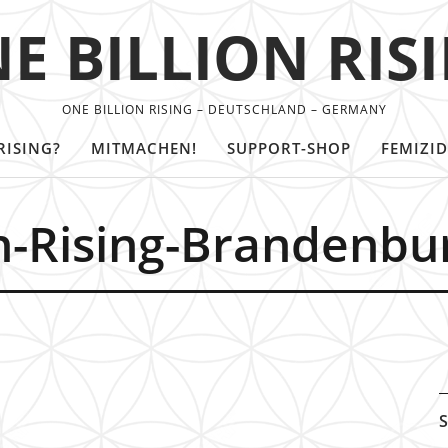
E BILLION RIS
ONE BILLION RISING – DEUTSCHLAND – GERMANY
RISING?
MITMACHEN!
SUPPORT-SHOP
FEMIZID
n-Rising-Brandenbu
S