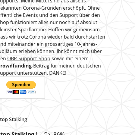
upports. Meine Mittel sind aus allseits
ekannten Corona-Gründen erschöpft. Ohne
ffentliche Events und den Support über den
hop funktioniert alles nur noch auf absolut
leinster Sparflamme. Hoffen wir gemeinsam,
ass wir trotz Corona wieder bald durchstarten
nd miteinander ein grossartiges 10-Jahres-
ubiläum erleben können. Ihr könnt mich über
den
OBR-Support-Shop
sowie mit einem
Crowdfunding
-Beitrag für meinen deutschen
upport unterstützen. DANKE!
top Stalking
Stop Stalking
! – Ca. 86%