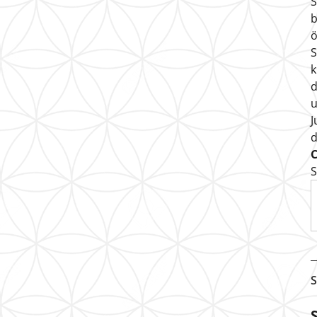
S
b
ö
S
k
d
u
J
S
S