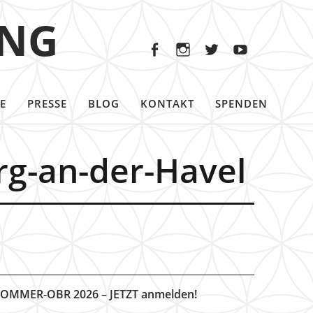
Facebook
Instagram
Twitter
Youtu
ING
Facebook
Instagram
Twitter
Youtube
E
PRESSE
BLOG
KONTAKT
SPENDEN
rg-an-der-Havel
OMMER-OBR 2026 – JETZT anmelden!