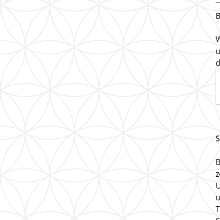
B
W
u
d
S
B
z
U
u
T