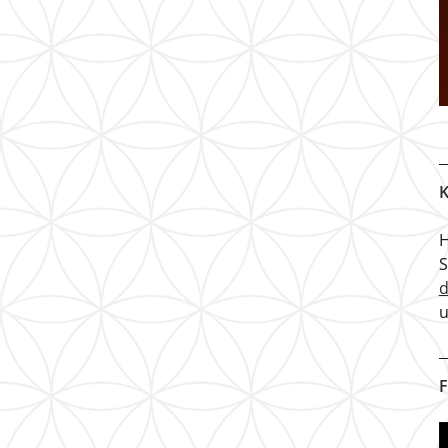
K
H
u
F