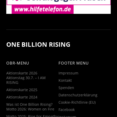
ONE BILLION RISING
OBR-MENU
FOOTER MENU
Aktionskarte 2026
Impressum
Aktionstag 30.7. – I AM
Kontakt
RISING
Spenden
Aktionskarte 2025
Datenschutzerklärung
Aktionskarte 2024
Cookie-Richtlinie (EU)
Was ist One Billion Rising?
Motto 2026: Women on Fire
Facebook
Motto 2025: Rise For Empathy
Instagram