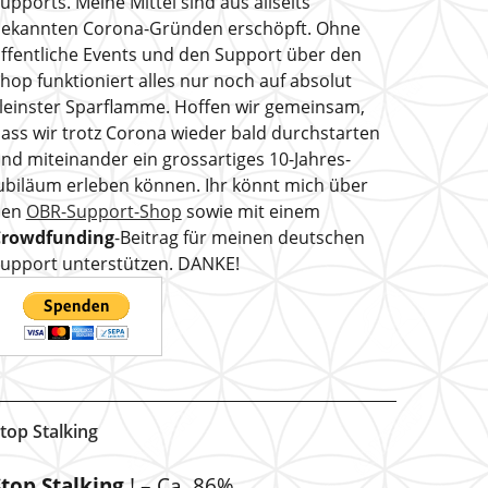
upports. Meine Mittel sind aus allseits
ekannten Corona-Gründen erschöpft. Ohne
ffentliche Events und den Support über den
hop funktioniert alles nur noch auf absolut
leinster Sparflamme. Hoffen wir gemeinsam,
ass wir trotz Corona wieder bald durchstarten
nd miteinander ein grossartiges 10-Jahres-
ubiläum erleben können. Ihr könnt mich über
den
OBR-Support-Shop
sowie mit einem
Crowdfunding
-Beitrag für meinen deutschen
upport unterstützen. DANKE!
top Stalking
Stop Stalking
! – Ca. 86%