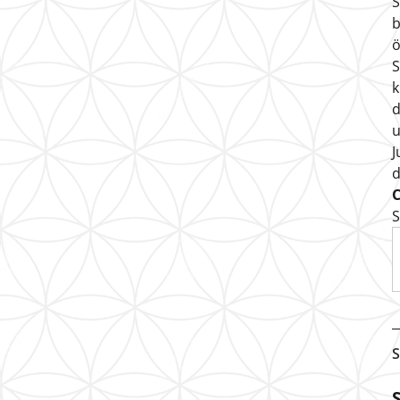
S
b
ö
S
k
d
u
J
S
S