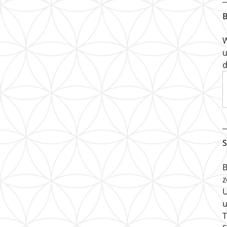
B
W
u
d
S
B
z
U
u
T