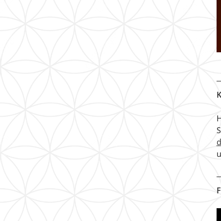
K
H
u
F