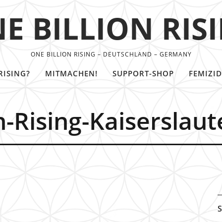
E BILLION RIS
ONE BILLION RISING – DEUTSCHLAND – GERMANY
RISING?
MITMACHEN!
SUPPORT-SHOP
FEMIZID
n-Rising-Kaiserslaut
S