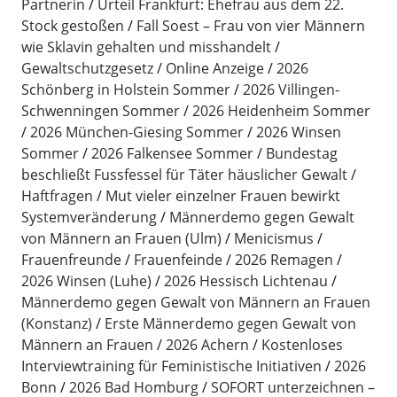
Partnerin
Urteil Frankfurt: Ehefrau aus dem 22.
Stock gestoßen
Fall Soest – Frau von vier Männern
wie Sklavin gehalten und misshandelt
Gewaltschutzgesetz
Online Anzeige
2026
Schönberg in Holstein Sommer
2026 Villingen-
Schwenningen Sommer
2026 Heidenheim Sommer
2026 München-Giesing Sommer
2026 Winsen
Sommer
2026 Falkensee Sommer
Bundestag
beschließt Fussfessel für Täter häuslicher Gewalt
Haftfragen
Mut vieler einzelner Frauen bewirkt
Systemveränderung
Männerdemo gegen Gewalt
von Männern an Frauen (Ulm)
Menicismus
Frauenfreunde
Frauenfeinde
2026 Remagen
2026 Winsen (Luhe)
2026 Hessisch Lichtenau
Männerdemo gegen Gewalt von Männern an Frauen
(Konstanz)
Erste Männerdemo gegen Gewalt von
Männern an Frauen
2026 Achern
Kostenloses
Interviewtraining für Feministische Initiativen
2026
Bonn
2026 Bad Homburg
SOFORT unterzeichnen –