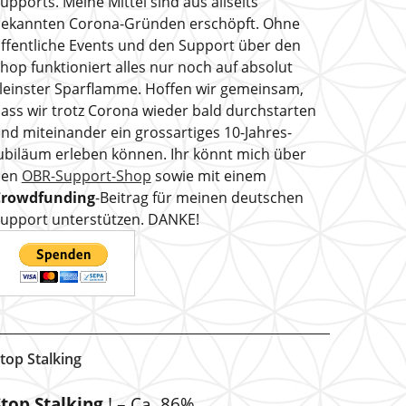
upports. Meine Mittel sind aus allseits
ekannten Corona-Gründen erschöpft. Ohne
ffentliche Events und den Support über den
hop funktioniert alles nur noch auf absolut
leinster Sparflamme. Hoffen wir gemeinsam,
ass wir trotz Corona wieder bald durchstarten
nd miteinander ein grossartiges 10-Jahres-
ubiläum erleben können. Ihr könnt mich über
den
OBR-Support-Shop
sowie mit einem
Crowdfunding
-Beitrag für meinen deutschen
upport unterstützen. DANKE!
top Stalking
Stop Stalking
! – Ca. 86%