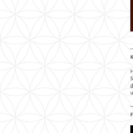
K
H
u
F