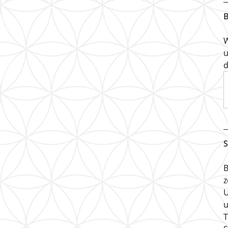
B
W
u
d
S
B
z
U
u
T