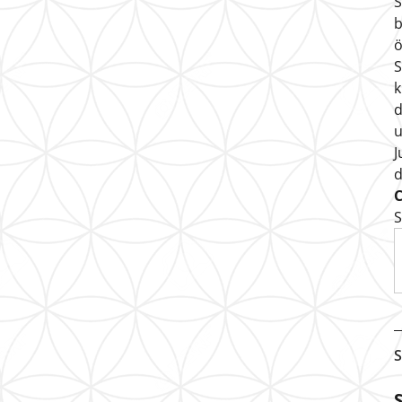
S
b
ö
S
k
d
u
J
S
S