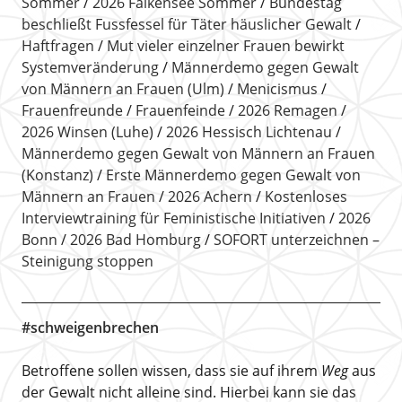
Sommer
2026 Falkensee Sommer
Bundestag
beschließt Fussfessel für Täter häuslicher Gewalt
Haftfragen
Mut vieler einzelner Frauen bewirkt
Systemveränderung
Männerdemo gegen Gewalt
von Männern an Frauen (Ulm)
Menicismus
Frauenfreunde
Frauenfeinde
2026 Remagen
2026 Winsen (Luhe)
2026 Hessisch Lichtenau
Männerdemo gegen Gewalt von Männern an Frauen
(Konstanz)
Erste Männerdemo gegen Gewalt von
Männern an Frauen
2026 Achern
Kostenloses
Interviewtraining für Feministische Initiativen
2026
Bonn
2026 Bad Homburg
SOFORT unterzeichnen –
Steinigung stoppen
#schweigenbrechen
Betroffene sollen wissen, dass sie auf ihrem
Weg
aus
der Gewalt nicht alleine sind. Hierbei kann sie das