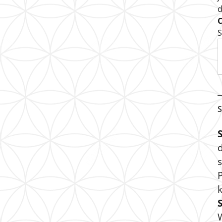
S
S
s
P