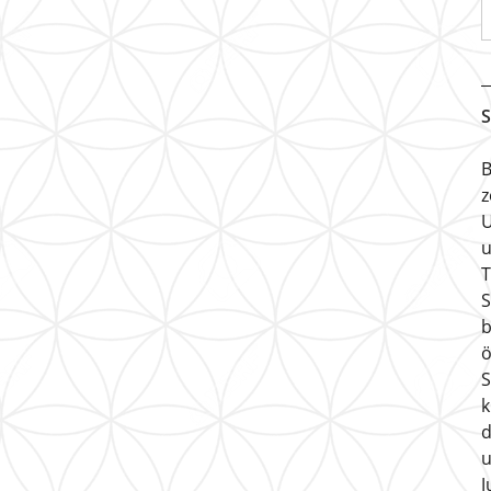
S
B
z
U
u
T
S
b
ö
S
k
d
u
J