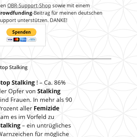
den
OBR-Support-Shop
sowie mit einem
Crowdfunding
-Beitrag für meinen deutschen
upport unterstützen. DANKE!
top Stalking
Stop Stalking
! – Ca. 86%
der Opfer von
Stalking
ind Frauen. In mehr als 90
rozent aller
Femizide
kam es im Vorfeld zu
Stalking
– ein untrügliches
Warnzeichen für mögliche