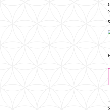
S
H
S