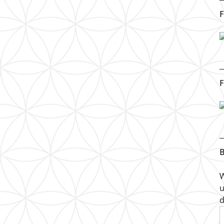
F
F
B
W
u
d