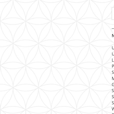
N
U
U
L
P
S
M
G
S