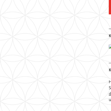
K
K
H
u