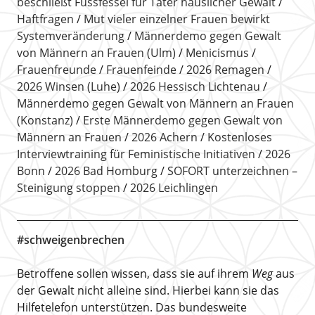
beschließt Fussfessel für Täter häuslicher Gewalt
Haftfragen
Mut vieler einzelner Frauen bewirkt
Systemveränderung
Männerdemo gegen Gewalt
von Männern an Frauen (Ulm)
Menicismus
Frauenfreunde
Frauenfeinde
2026 Remagen
2026 Winsen (Luhe)
2026 Hessisch Lichtenau
Männerdemo gegen Gewalt von Männern an Frauen
(Konstanz)
Erste Männerdemo gegen Gewalt von
Männern an Frauen
2026 Achern
Kostenloses
Interviewtraining für Feministische Initiativen
2026
Bonn
2026 Bad Homburg
SOFORT unterzeichnen –
Steinigung stoppen
2026 Leichlingen
#schweigenbrechen
Betroffene sollen wissen, dass sie auf ihrem
Weg
aus
der Gewalt nicht alleine sind. Hierbei kann sie das
Hilfetelefon unterstützen. Das bundesweite